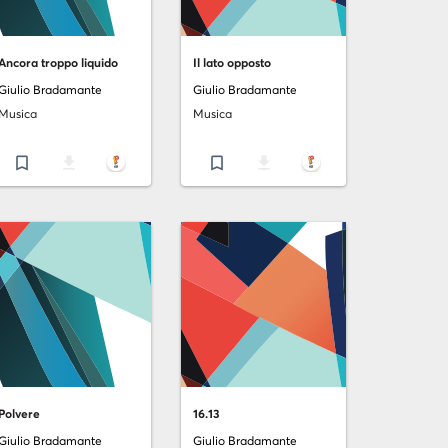
Ancora troppo liquido
Il lato opposto
Giulio Bradamante
Giulio Bradamante
Musica
Musica
bookmark_border
file_download
bookmark_border
file_download
Polvere
16.13
Giulio Bradamante
Giulio Bradamante