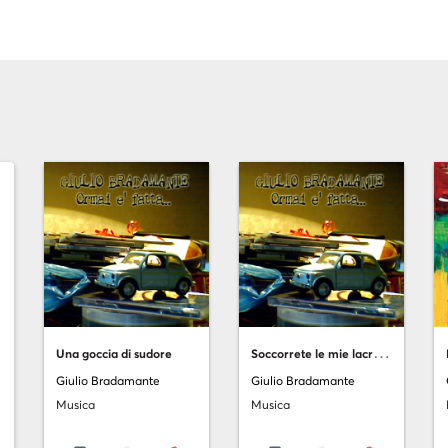
S
occorrete le mie lacrime
Una goccia di sudore
Giulio Bradamante
Giulio Bradamante
Musica
Musica