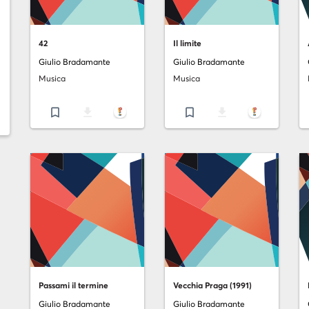
42
Il limite
Giulio Bradamante
Giulio Bradamante
Musica
Musica
bookmark_border
file_download
bookmark_border
file_download
Passami il termine
Vecchia Praga (1991)
Giulio Bradamante
Giulio Bradamante