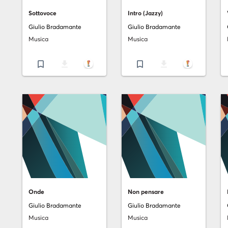
Sottovoce
Intro (Jazzy)
Giulio Bradamante
Giulio Bradamante
Musica
Musica
bookmark_border
file_download
bookmark_border
file_download
Onde
Non pensare
Giulio Bradamante
Giulio Bradamante
Musica
Musica