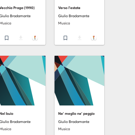
Vecchia Praga (1990)
Verso l'estate
Giulio Bradamante
Giulio Bradamante
Musica
Musica
bookmark_border
file_download
bookmark_border
file_download
Nel buio
Ne' meglio ne' peggio
Giulio Bradamante
Giulio Bradamante
Musica
Musica