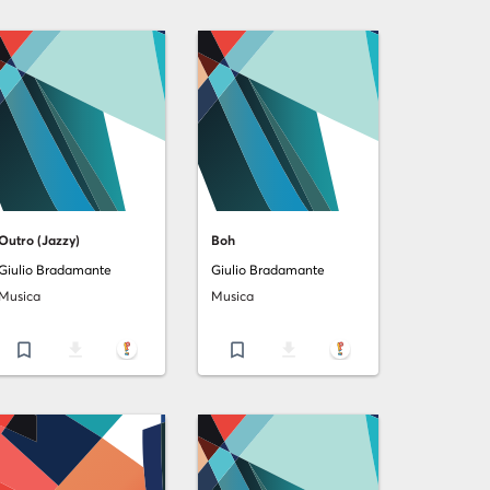
Outro (Jazzy)
Boh
Giulio Bradamante
Giulio Bradamante
Musica
Musica
bookmark_border
file_download
bookmark_border
file_download