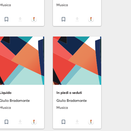
Musica
Musica
bookmark_border
file_download
bookmark_border
file_download
Liquido
In piedi o seduti
Giulio Bradamante
Giulio Bradamante
Musica
Musica
bookmark_border
file_download
bookmark_border
file_download