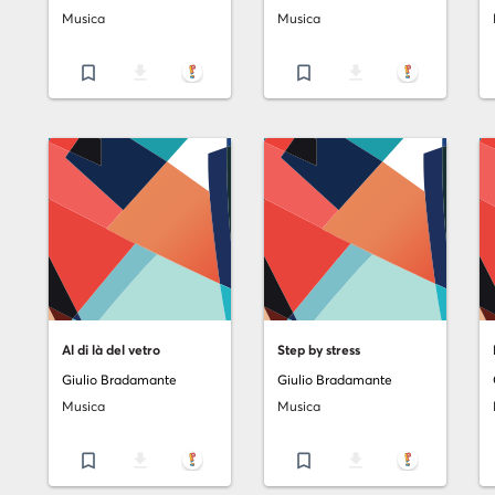
Musica
Musica
bookmark_border
file_download
bookmark_border
file_download
Al di là del vetro
Step by stress
Giulio Bradamante
Giulio Bradamante
Musica
Musica
bookmark_border
file_download
bookmark_border
file_download