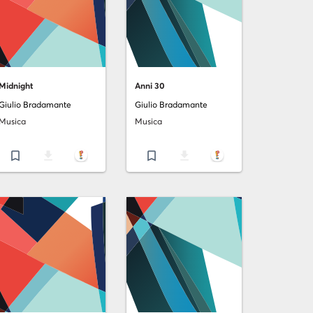
Midnight
Anni 30
Giulio Bradamante
Giulio Bradamante
Musica
Musica
bookmark_border
file_download
bookmark_border
file_download