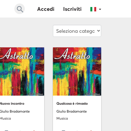
search
Accedi
Iscriviti
Nuovo incontro
Qualcosa è rimasto
Giulio Bradamante
Giulio Bradamante
Musica
Musica