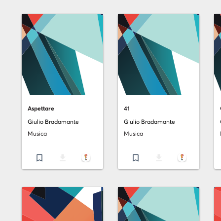
Aspettare
41
Giulio Bradamante
Giulio Bradamante
Musica
Musica
bookmark_border
file_download
bookmark_border
file_download