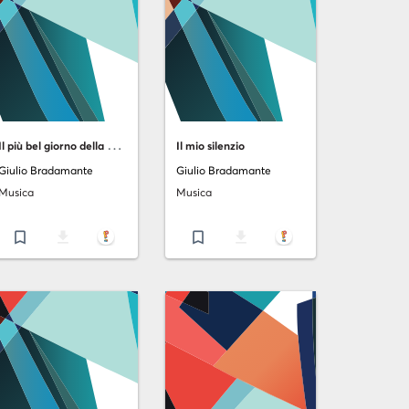
I
l più bel giorno della mia vita
Il mio silenzio
Giulio Bradamante
Giulio Bradamante
Musica
Musica
bookmark_border
file_download
bookmark_border
file_download