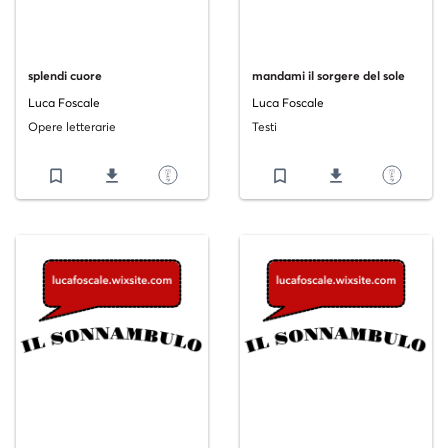
splendi cuore
mandami il sorgere del sole
Luca Foscale
Luca Foscale
Opere letterarie
Testi
bookmark_border
file_download
bookmark_border
file_download