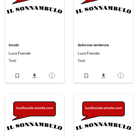
incubi
dolorosa sentenza
Luca Foscale
Luca Foscale
Testi
Testi
bookmark_border
file_download
bookmark_border
file_download