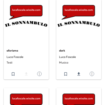
aforisma
dark
Luca Foscale
Luca Foscale
Testi
Musica
bookmark_border
file_download
bookmark_border
file_download