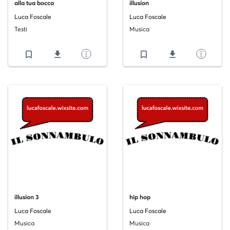
alla tua bocca
illusion
Luca Foscale
Luca Foscale
Testi
Musica
bookmark_border
file_download
bookmark_border
file_download
illusion 3
hip hop
Luca Foscale
Luca Foscale
Musica
Musica