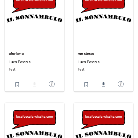
aforisma
me stesso
Luca Foscale
Luca Foscale
Testi
Testi
bookmark_border
file_download
bookmark_border
file_download