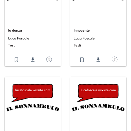
la danza
innocente
Luca Foscale
Luca Foscale
Testi
Testi
bookmark_border
file_download
bookmark_border
file_download