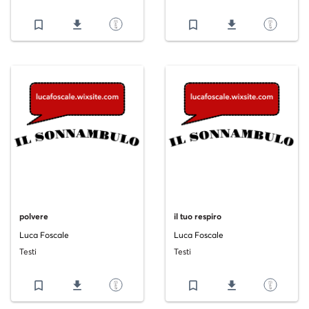
bookmark_border
file_download
bookmark_border
file_download
polvere
il tuo respiro
Luca Foscale
Luca Foscale
Testi
Testi
bookmark_border
file_download
bookmark_border
file_download