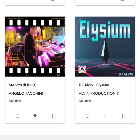
Stellata di Blu(s)
DJ Alvin - Elysium
ANGELO FACCHINI
ALVIN PRODUCTION ®
Musica
Musica
bookmark_border
file_download
bookmark_border
file_download