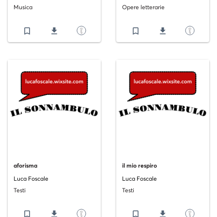
Musica
Opere letterarie
bookmark_border
file_download
bookmark_border
file_download
aforisma
il mio respiro
Luca Foscale
Luca Foscale
Testi
Testi
bookmark_border
file_download
bookmark_border
file_download