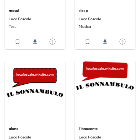
mosul
sleep
Luca Foscale
Luca Foscale
Testi
Musica
bookmark_border
file_download
bookmark_border
file_download
alone
l'innocente
Luca Foscale
Luca Foscale