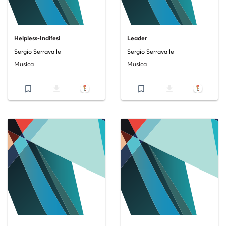
Helpless-Indifesi
Leader
Sergio Serravalle
Sergio Serravalle
Musica
Musica
bookmark_border
file_download
bookmark_border
file_download