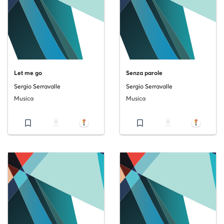
Let me go
Senza parole
Sergio Serravalle
Sergio Serravalle
Musica
Musica
bookmark_border
file_download
bookmark_border
file_download