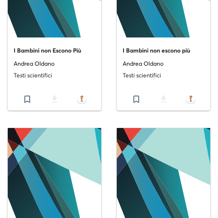
I Bambini non Escono Più
I Bambini non escono più
Andrea Oldano
Andrea Oldano
Testi scientifici
Testi scientifici
bookmark_border
file_download
bookmark_border
file_download