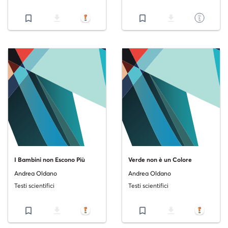
bookmark_border
file_download
bookmark_border
file_download
I Bambini non Escono Più
Verde non è un Colore
Andrea Oldano
Andrea Oldano
Testi scientifici
Testi scientifici
bookmark_border
file_download
bookmark_border
file_download