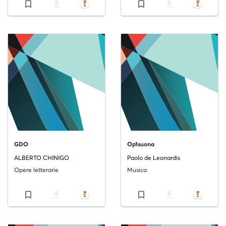
bookmark_border
file_download
bookmark_border
file_download
GDO
Op1suona
ALBERTO CHINIGO
Paolo de Leonardis
Opere letterarie
Musica
bookmark_border
file_download
bookmark_border
file_download