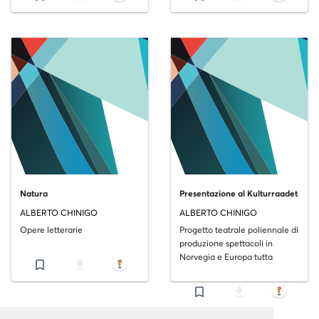
Natura
Presentazione al Kulturraadet
ALBERTO CHINIGO
ALBERTO CHINIGO
Opere letterarie
Progetto teatrale poliennale di
produzione spettacoli in
Norvegia e Europa tutta
bookmark_border
file_download
bookmark_border
file_download