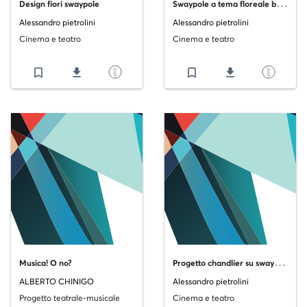
S
waypole a tema floreale bianco
Design fiori swaypole
Alessandro pietrolini
Alessandro pietrolini
Cinema e teatro
Cinema e teatro
bookmark_border
file_download
bookmark_border
file_download
P
rogetto chandlier su swaypole
Musica! O no?
ALBERTO CHINIGO
Alessandro pietrolini
Progetto teatrale-musicale
Cinema e teatro