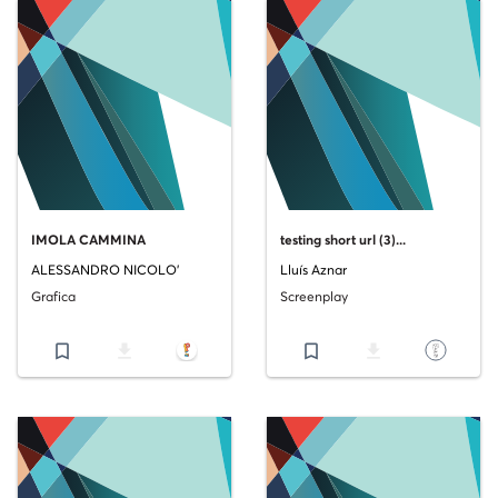
IMOLA CAMMINA
testing short url (3)...
ALESSANDRO NICOLO'
Lluís Aznar
Grafica
Screenplay
bookmark_border
file_download
bookmark_border
file_download