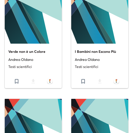
Verde non è un Colore
I Bambini non Escono Più
Andrea Oldano
Andrea Oldano
Testi scientifici
Testi scientifici
bookmark_border
file_download
bookmark_border
file_download