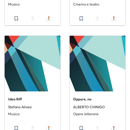
Musica
Cinema e teatro
bookmark_border
file_download
bookmark_border
file_download
Idea Riff
Oppure, no
Stefano Alivesi
ALBERTO CHINIGO
Musica
Opere letterarie
bookmark_border
file_download
bookmark_border
file_download