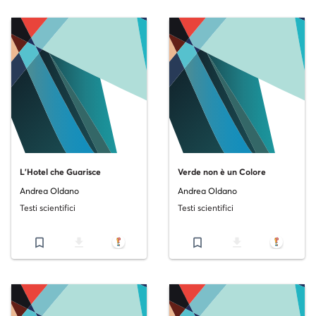
L'Hotel che Guarisce
Verde non è un Colore
Andrea Oldano
Andrea Oldano
Testi scientifici
Testi scientifici
bookmark_border
file_download
bookmark_border
file_download