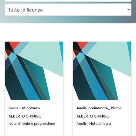
A
nalisi preliminare_ Piccoli crimini condominiali
Gea e il Minotauro
ALBERTO CHINIGO
ALBERTO CHINIGO
Note di regia e progressione
Analisi_Nota di regia