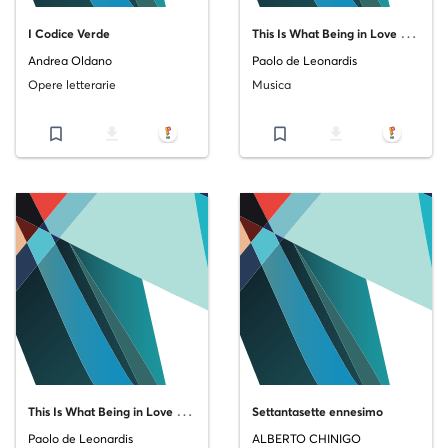
T
his Is What Being in Love Feels Like
I Codice Verde
Andrea Oldano
Paolo de Leonardis
Opere letterarie
Musica
bookmark_border
file_download
bookmark_border
file_download
T
his Is What Being in Love Feels Like
Settantasette ennesimo
Paolo de Leonardis
ALBERTO CHINIGO